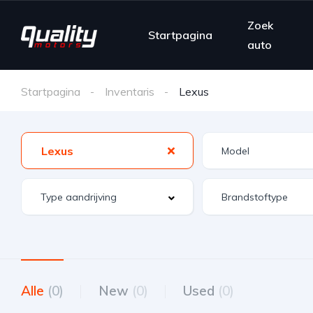
Zoek
Startpagina
auto
Startpagina
Inventaris
Lexus
Lexus
Alle
(0)
New
(0)
Used
(0)