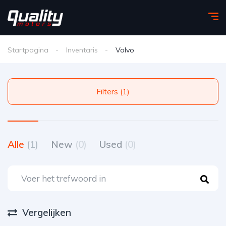
Startpagina
Inventaris
Volvo
Filters (1)
Alle
(1)
New
(0)
Used
(0)
Vergelijken