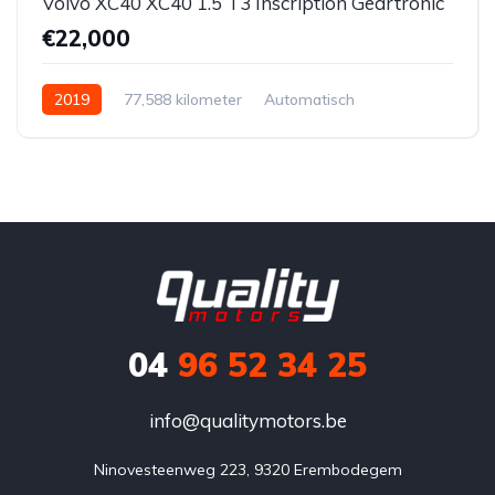
Volvo XC40 XC40 1.5 T3 Inscription Geartronic
€22,000
2019
77,588 kilometer
Automatisch
Benzine
Voor
04
96 52 34 25
info@qualitymotors.be
Ninovesteenweg 223, 9320 Erembodegem