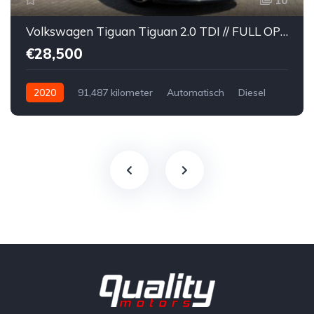
10
Volkswagen Tiguan Tiguan 2.0 TDI // FULL OPTION // R-Line // DSG // PANORAMISCH DAK // KEY-LESS // LEDER // DYNAUDIO // 360° //
€28,500
2020
91,487 kilometer
Automatisch
Diesel
Voor
Tweedehands
Volkswagen
€28,500
Te koop
Zwart
4
5-door