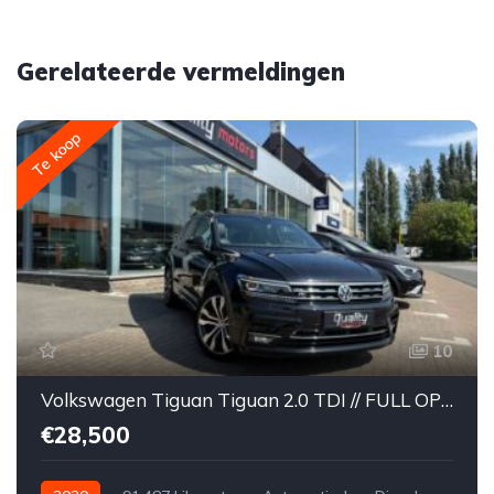
Gerelateerde vermeldingen
Te koop
10
Volkswagen Tiguan Tiguan 2.0 TDI // FULL OPTION // R-Line // DSG // PANORAMISCH DAK // KEY-LESS // LEDER // DYNAUDIO // 360° //
€28,500