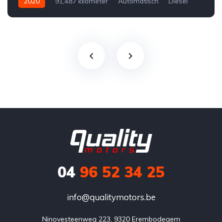
2020
91,487 kilometer
Automatisch
Diesel
Voor
Tweedehands
Volkswagen
€28,500
Te koop
Zwart
4
5-door
04
96 52 34 25
info@qualitymotors.be
Ninovesteenweg 223, 9320 Erembodegem