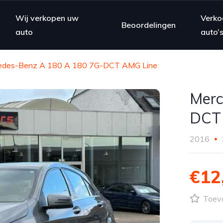
Wij verkopen uw
Verko
Beoordelingen
auto
auto’
edes-Benz A 180 A 180 7G-DCT AMG Line
Merc
DCT
2016
€12
Toevo