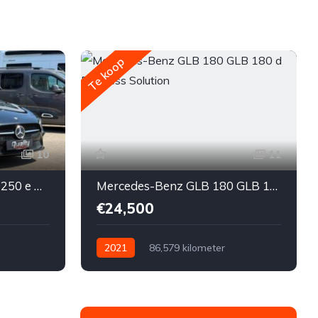
Te koop
10
11
Mercedes-Benz A 250 A 250 e PHEV Business Line
Mercedes-Benz GLB 180 GLB 180 d Business Solution
€24,500
2021
86,579 kilometer
nzine
Automatisch
Diesel
Voor
Tweedehands
Mercedes-Benz
€24,500
Te koop
5-door