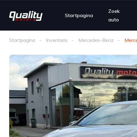
Zoek
Startpagina
auto
Startpagina
Inventaris
Mercedes-Benz
Merc