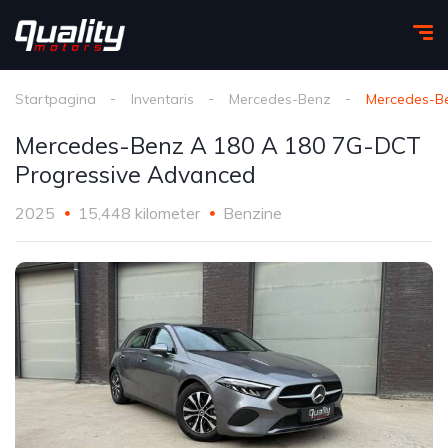
Startpagina
Inventaris
Mercedes-Benz
Mercedes-Be
Mercedes-Benz A 180 A 180 7G-DCT
Progressive Advanced
2025
15,448 kilometer
Benzine