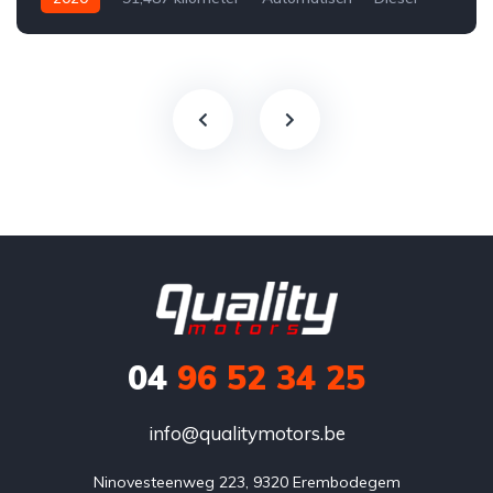
Voor
Tweedehands
Volkswagen
€28,500
Te koop
Zwart
4
5-door
04
96 52 34 25
info@qualitymotors.be
Ninovesteenweg 223, 9320 Erembodegem