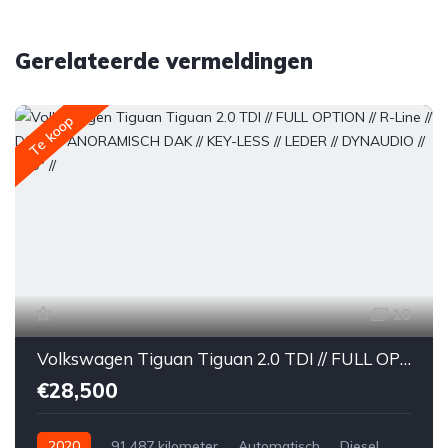
Gerelateerde vermeldingen
Te koop
10
Volkswagen Tiguan Tiguan 2.0 TDI // FULL OPTION // R-Line // DSG // PANORAMISCH DAK // KEY-LESS // LEDER // DYNAUDIO // 360° //
€28,500
2020
91,487 kilometer
Automatisch
Diesel