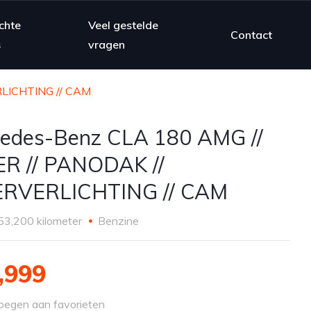
chte
Veel gestelde
Contact
s
vragen
RLICHTING // CAM
edes-Benz CLA 180 AMG //
R // PANODAK //
ERVERLICHTING // CAM
53,200 kilometer
Benzine
,999
egen aan favorieten