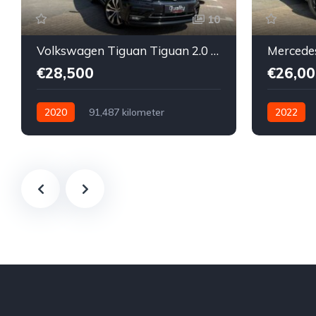
10
Volkswagen Tiguan Tiguan 2.0 TDI // FULL OPTION // R-Line // DSG // PANORAMISCH DAK // KEY-LESS // LEDER // DYNAUDIO // 360° //
€28,500
€26,00
2020
91,487 kilometer
2022
Automatisch
Diesel
Voor
Automatis
Tweedehands
Volkswagen
Tweedeha
€28,500
Te koop
Zwart
4
€26,000
5-door
5-door