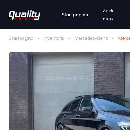
Zoek
Startpagina
auto
Startpagina
Inventaris
Mercedes-Benz
Merc