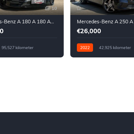
10
Mercedes-Benz A 180 A 180 AMG Line // BLACK EDITION //
0
€26,000
95,527 kilometer
2022
42,925 kilometer
ch
Benzine
Voor
Automatisch
Elektrisch/Be
nds
Mercedes-Benz
Voor
Tweedehands
Te koop
Zwart
4
Mercedes-Benz
€26,000
Te koop
Zwart
4
5-do