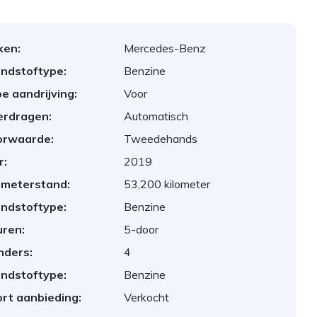
ken:
Mercedes-Benz
ndstoftype:
Benzine
e aandrijving:
Voor
erdragen:
Automatisch
orwaarde:
Tweedehands
r:
2019
ometerstand:
53,200 kilometer
ndstoftype:
Benzine
ren:
5-door
inders:
4
ndstoftype:
Benzine
rt aanbieding:
Verkocht