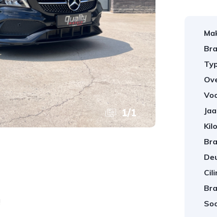
Ma
Bra
Typ
Ov
Vo
Jaa
1
/
1
Kil
Bra
Deu
Cil
Bra
!
Soo