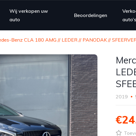
Wij verkopen uw
Verko
Beoordelingen
auto
auto’
edes-Benz CLA 180 AMG // LEDER // PANODAK // SFEERVE
Merc
LEDE
SFE
2019
€24
Toevo