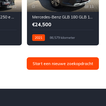
10
11
Mercedes-Benz A 250 A 250 e PHEV Business Line
Mercedes-Benz GLB 180 GLB 180 d Business Solution
€24,500
2021
86,579 kilometer
nzine
Automatisch
Diesel
Voor
Tweedehands
Mercedes-Benz
€24,500
Te koop
5-door
Start een nieuwe zoekopdracht
or