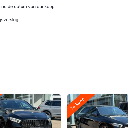
aar na de datum van aankoop.
gsverslag…
Te koop