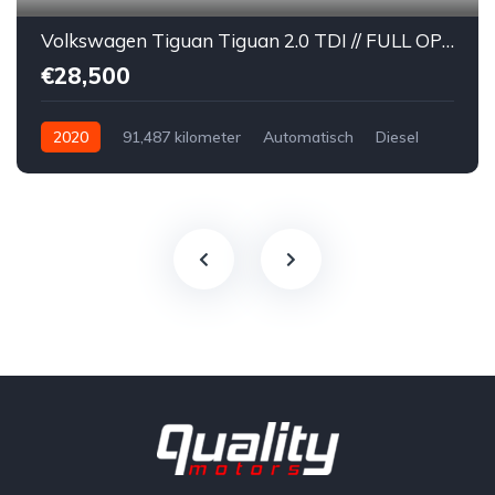
Volkswagen Tiguan Tiguan 2.0 TDI // FULL OPTION // R-Line // DSG // PANORAMISCH DAK // KEY-LESS // LEDER // DYNAUDIO // 360° //
€28,500
2020
91,487 kilometer
Automatisch
Diesel
Voor
Tweedehands
Volkswagen
€28,500
Te koop
Zwart
4
5-door