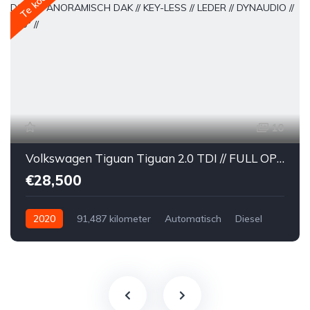
Te koop
10
Volkswagen Tiguan Tiguan 2.0 TDI // FULL OPTION // R-Line // DSG // PANORAMISCH DAK // KEY-LESS // LEDER // DYNAUDIO // 360° //
€28,500
2020
91,487 kilometer
Automatisch
Diesel
Voor
Tweedehands
Volkswagen
€28,500
Te koop
Zwart
4
5-door