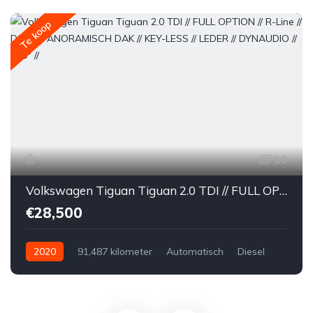
Te koop
10
Volkswagen Tiguan Tiguan 2.0 TDI // FULL OPTION // R-Line // DSG // PANORAMISCH DAK // KEY-LESS // LEDER // DYNAUDIO // 360° //
€28,500
2020
91,487 kilometer
Automatisch
Diesel
Voor
Tweedehands
Volkswagen
€28,500
Te koop
Zwart
4
5-door