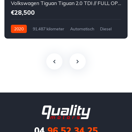
Volkswagen Tiguan Tiguan 2.0 TDI // FULL OPTION // R-Line // DSG // PANORAMISCH DAK // KEY-LESS // LEDER // DYNAUDIO // 360° //
€28,500
2020
91,487 kilometer
Automatisch
Diesel
Voor
Tweedehands
Volkswagen
€28,500
Te koop
Zwart
4
5-door
04
96 52 34 25