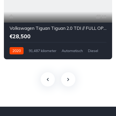
10
Volkswagen Tiguan Tiguan 2.0 TDI // FULL OPTION // R-Line // DSG // PANORAMISCH DAK // KEY-LESS // LEDER // DYNAUDIO // 360° //
€28,500
2020
91,487 kilometer
Automatisch
Diesel
Voor
Tweedehands
Volkswagen
€28,500
Te koop
Zwart
4
5-door