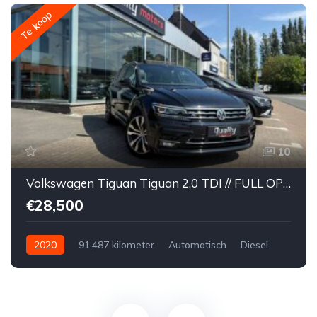
Te koop
10
Volkswagen Tiguan Tiguan 2.0 TDI // FULL OPTION // R-Line // DSG // PANORAMISCH DAK // KEY-LESS // LEDER // DYNAUDIO // 360° //
€28,500
2020
91,487 kilometer
Automatisch
Diesel
Voor
Tweedehands
Volkswagen
€28,500
Te koop
Zwart
4
5-door