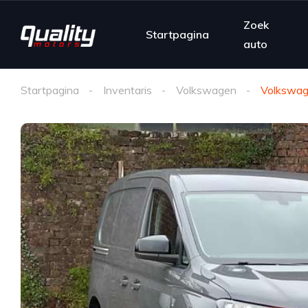
Zoek
Startpagina
auto
Startpagina
Inventaris
Volkswagen
Volkswag