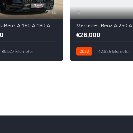
10
Mercedes-Benz A 180 A 180 AMG Line // BLACK EDITION //
0
€26,000
95,527 kilometer
2022
42,925 kilometer
ch
Benzine
Voor
Automatisch
Elektrisch/Be
nds
Mercedes-Benz
Voor
Tweedehands
Te koop
Zwart
4
Mercedes-Benz
€26,000
Te koop
Zwart
4
5-do