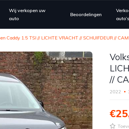
Wij verkopen uw
Verko
Beoordelingen
auto
auto’
en Caddy 1.5 TSI // LICHTE VRACHT // SCHUIFDEUR // CA
Volk
LIC
// 
2022
€25
Toevo