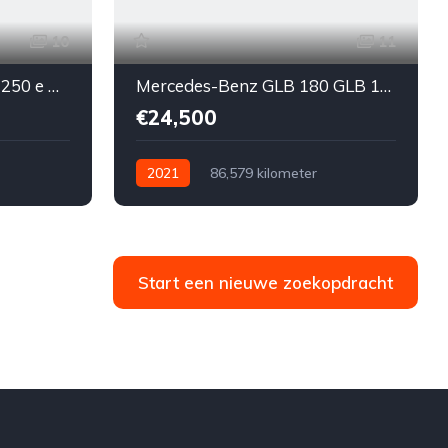
10
11
Mercedes-Benz A 250 A 250 e PHEV Business Line
Mercedes-Benz GLB 180 GLB 180 d Business Solution
€24,500
2021
86,579 kilometer
nzine
Automatisch
Diesel
Voor
Tweedehands
Mercedes-Benz
€24,500
Te koop
5-door
Start een nieuwe zoekopdracht
or