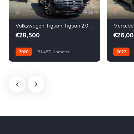
10
Volkswagen Tiguan Tiguan 2.0 TDI // FULL OPTION // R-Line // DSG // PANORAMISCH DAK // KEY-LESS // LEDER // DYNAUDIO // 360° //
€28,500
€26,00
2020
91,487 kilometer
2022
Automatisch
Diesel
Voor
Automatis
Tweedehands
Volkswagen
Tweedeha
€28,500
Te koop
Zwart
4
€26,000
5-door
5-door