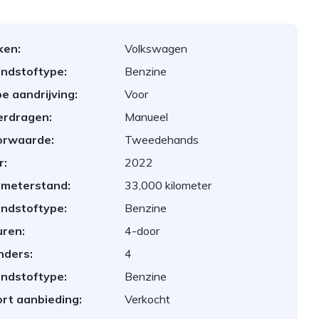
ken:
Volkswagen
ndstoftype:
Benzine
e aandrijving:
Voor
erdragen:
Manueel
orwaarde:
Tweedehands
r:
2022
ometerstand:
33,000 kilometer
ndstoftype:
Benzine
ren:
4-door
inders:
4
ndstoftype:
Benzine
rt aanbieding:
Verkocht