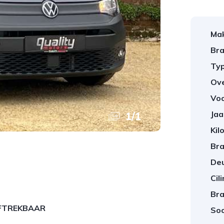
Ma
Bra
Typ
Ov
Vo
Jaa
1
/
1
Kil
Bra
Deu
Cil
Bra
FTREKBAAR
Soo