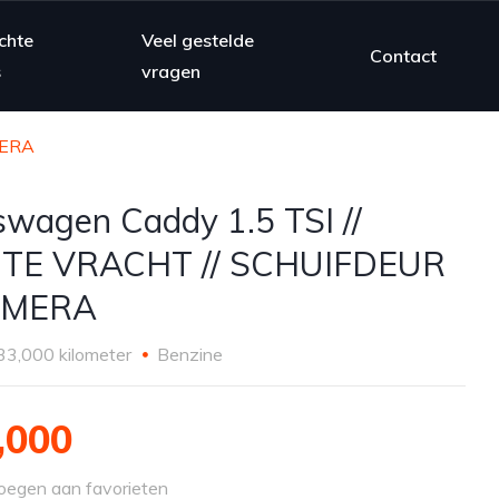
chte
Veel gestelde
Contact
s
vragen
MERA
swagen Caddy 1.5 TSI //
HTE VRACHT // SCHUIFDEUR
CAMERA
33,000 kilometer
Benzine
,000
egen aan favorieten