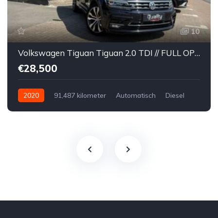
10
Volkswagen Tiguan Tiguan 2.0 TDI // FULL OPTION // R-Line // DSG // PANORAMISCH DAK // KEY-LESS // LEDER // DYNAUDIO // 360° //
€28,500
2020
91,487 kilometer
Automatisch
Diesel
Voor
Tweedehands
Volkswagen
€28,500
Te koop
Zwart
4
5-door