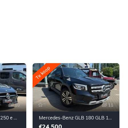
Te koop
10
11
Mercedes-Benz A 250 A 250 e PHEV Business Line
Mercedes-Benz GLB 180 GLB 180 d Business Solution
€24,500