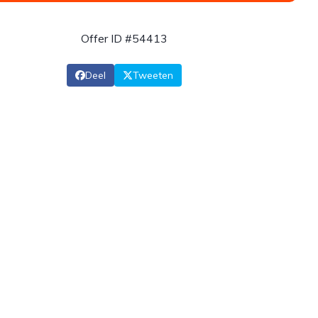
Offer ID #54413
Deel
Tweeten