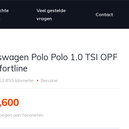
chte
Veel gestelde
Contact
s
vragen
swagen Polo Polo 1.0 TSI OPF
ortline
52,855 kilometer
Benzine
,600
egen aan favorieten