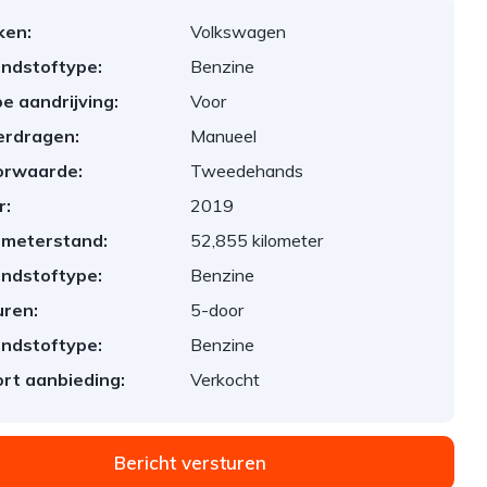
ken:
Volkswagen
ndstoftype:
Benzine
e aandrijving:
Voor
erdragen:
Manueel
orwaarde:
Tweedehands
r:
2019
ometerstand:
52,855 kilometer
ndstoftype:
Benzine
ren:
5-door
ndstoftype:
Benzine
rt aanbieding:
Verkocht
Bericht versturen