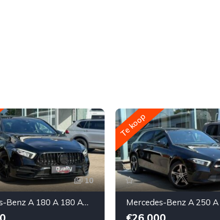
Te koop
10
Mercedes-Benz A 180 A 180 AMG Line // BLACK EDITION //
0
€26,000