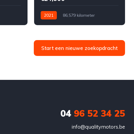
2021
86,579 kilometer
nzine
Automatisch
Diesel
Voor
Tweedehands
Mercedes-Benz
€24,500
Te koop
5-door
Start een nieuwe zoekopdracht
or
04
96 52 34 25
info@qualitymotors.be