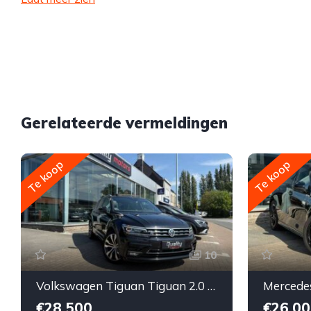
Gerelateerde vermeldingen
Te koop
Te koop
10
Volkswagen Tiguan Tiguan 2.0 TDI // FULL OPTION // R-Line // DSG // PANORAMISCH DAK // KEY-LESS // LEDER // DYNAUDIO // 360° //
€28,500
€26,00