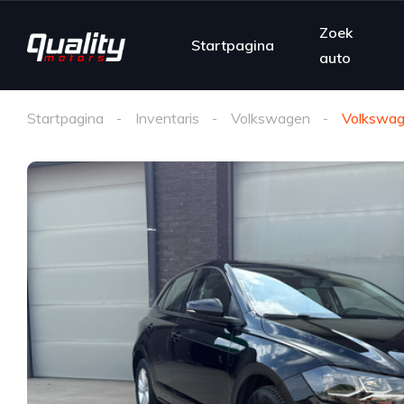
Zoek
Startpagina
auto
Startpagina
Inventaris
Volkswagen
Volkswag