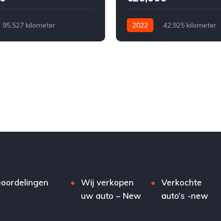
95,527 kilometer
2022
42,925 kilometer
ch
Benzine
Voor
Automatisch
Elektrisch/Be
nds
Mercedes-Benz
Voor
Tweedehands
Te koop
Zwart
4
Mercedes-Benz
€26,000
Te koop
Zwart
4
5-do
oordelingen
Wij verkopen
Verkochte
uw auto – New
auto’s -new