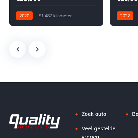
2020
91,487 kilometer
2022
Automatisch
Diesel
Voor
Automatis
Tweedehands
Volkswagen
Tweedeha
€28,500
Te koop
Zwart
4
€26,000
5-door
5-door
Zoek auto
Be
Veel gestelde
vragen