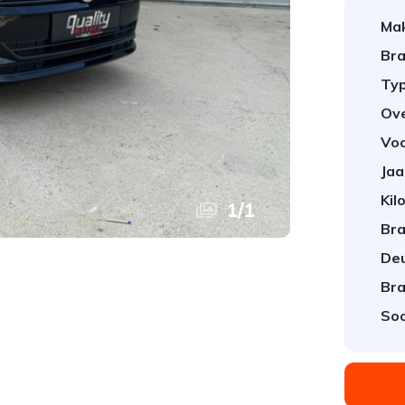
Ma
Bra
Typ
Ov
Vo
Jaa
Kil
1
/
1
Bra
Deu
Bra
Soo