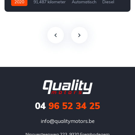
2020
91,487 kilometer
Automatisch
Diesel
Voor
Tweedehands
Volkswagen
€28,500
Te koop
Zwart
4
5-door
04
96 52 34 25
info@qualitymotors.be
Ninovesteenweg 223, 9320 Erembodegem