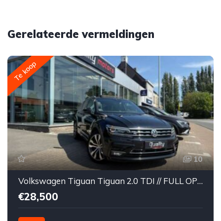
Gerelateerde vermeldingen
Te koop
10
Volkswagen Tiguan Tiguan 2.0 TDI // FULL OPTION // R-Line // DSG // PANORAMISCH DAK // KEY-LESS // LEDER // DYNAUDIO // 360° //
€28,500