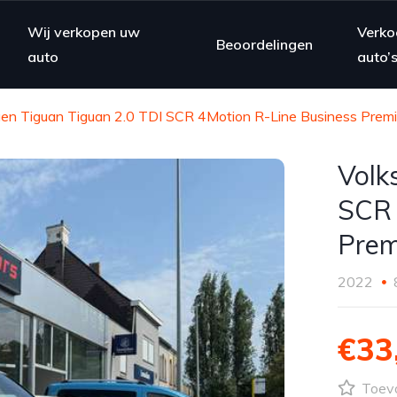
Wij verkopen uw
Verko
Beoordelingen
auto
auto’
en Tiguan Tiguan 2.0 TDI SCR 4Motion R-Line Business Pre
Volk
SCR 
Pre
2022
€33
Toevo