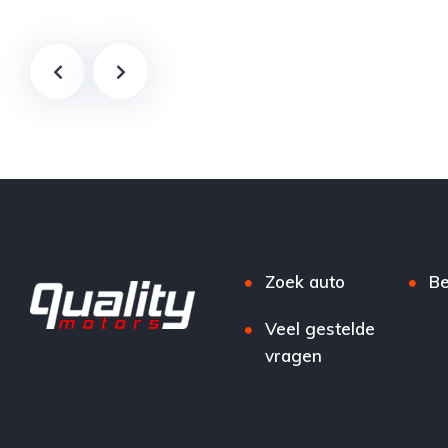
Tweedehands
Volkswagen
Tweedeha
€28,500
Te koop
Zwart
4
€26,000
5-door
5-door
Zoek auto
Be
Veel gestelde
vragen