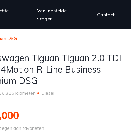
chte
Veel gestelde
Contact
s
vragen
mium DSG
swagen Tiguan Tiguan 2.0 TDI
4Motion R-Line Business
mium DSG
86,315 kilometer
Diesel
,000
egen aan favorieten