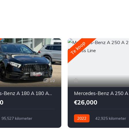
Te koop
10
Mercedes-Benz A 180 A 180 AMG Line // BLACK EDITION //
0
€26,000
95,527 kilometer
2022
42,925 kilometer
ch
Benzine
Voor
Automatisch
Elektrisch/Be