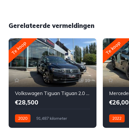
Gerelateerde vermeldingen
Te koop
Te koop
10
Volkswagen Tiguan Tiguan 2.0 TDI // FULL OPTION // R-Line // DSG // PANORAMISCH DAK // KEY-LESS // LEDER // DYNAUDIO // 360° //
€28,500
€26,00
2020
91,487 kilometer
2022
Automatisch
Diesel
Voor
Automatis