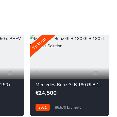
Te koop
10
11
Mercedes-Benz A 250 A 250 e PHEV Business Line
Mercedes-Benz GLB 180 GLB 180 d Business Solution
€24,500
2021
86,579 kilometer
nzine
Automatisch
Diesel
Voor