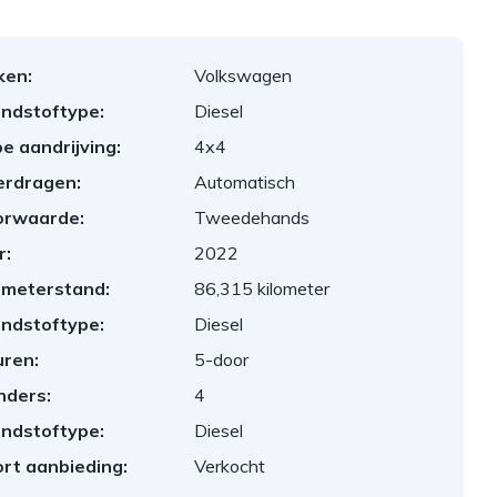
ken:
Volkswagen
ndstoftype:
Diesel
e aandrijving:
4x4
erdragen:
Automatisch
orwaarde:
Tweedehands
r:
2022
ometerstand:
86,315 kilometer
ndstoftype:
Diesel
ren:
5-door
inders:
4
ndstoftype:
Diesel
rt aanbieding:
Verkocht