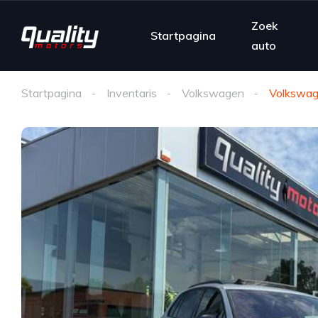
Zoek
Startpagina
auto
Startpagina
Inventaris
Volkswagen
Volkswag