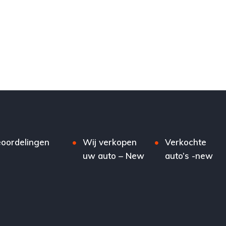
nds
Mercedes-Benz
Voor
Tweedehands
Te koop
Zwart
4
Mercedes-Benz
€26,000
Te koop
Zwart
4
5-do
oordelingen
Wij verkopen
Verkochte
uw auto – New
auto’s -new