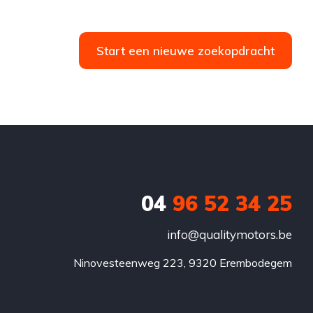
Tweedehands
Mercedes-Benz
€24,500
Te koop
5-door
Start een nieuwe zoekopdracht
or
04
96 52 34 25
info@qualitymotors.be
Ninovesteenweg 223, 9320 Erembodegem