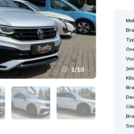
Ma
Bra
Typ
Ov
Vo
Jaa
1
/
10
Kil
Bra
Deu
Cil
Bra
Soo