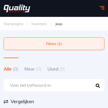
Startpagina
Inventaris
Jeep
Filters (1)
Alle
(0)
New
(0)
Used
(0)
Vergelijken