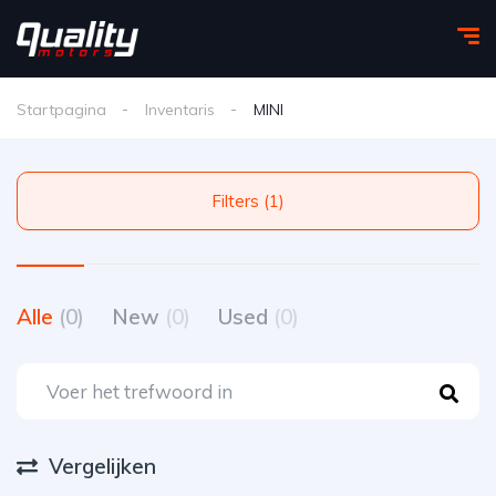
Startpagina
Inventaris
MINI
Filters (1)
Alle
(0)
New
(0)
Used
(0)
Vergelijken