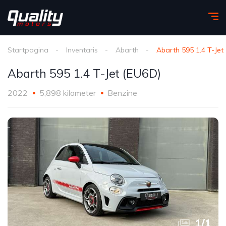
Startpagina
Inventaris
Abarth
Abarth 595 1.4 T-Jet
Abarth 595 1.4 T-Jet (EU6D)
2022
5,898 kilometer
Benzine
1
/
1