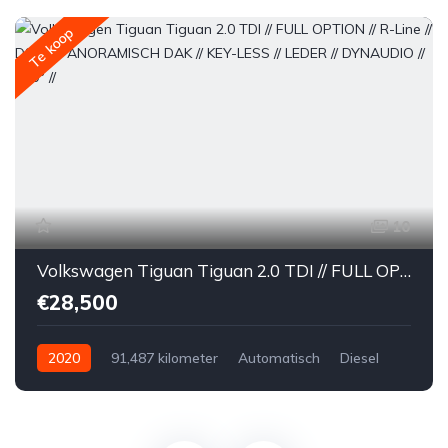
Te koop
10
Volkswagen Tiguan Tiguan 2.0 TDI // FULL OPTION // R-Line // DSG // PANORAMISCH DAK // KEY-LESS // LEDER // DYNAUDIO // 360° //
€28,500
2020
91,487 kilometer
Automatisch
Diesel
Voor
Tweedehands
Volkswagen
€28,500
Te koop
Zwart
4
5-door